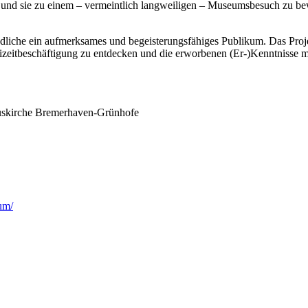
 und sie zu einem – vermeintlich langweiligen – Museumsbesuch zu bew
ndliche ein aufmerksames und begeisterungsfähiges Publikum. Das Proj
eizeitbeschäftigung zu entdecken und die erworbenen (Er-)Kenntnisse 
uskirche Bremerhaven-Grünhofe
um/