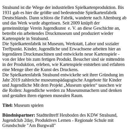
Stralsund ist die Wiege der industriellen Spielkartenproduktion. Bis
1931 gab es hier die größte und bedeutendste Spielkartenfabrik
Deutschlands. Dann schloss die Fabrik, wanderte nach Altenburg ab
und das Werk wurde abgerissen. Seit 2009 knüpft der
gemeinnützige Verein Jugendkunst e. V. an diese Geschichte an,
betreibt ein arbeitendes Druckmuseum und produziert wieder
Kartenspiele in Stralsund.
Die Spielkartenfabrik ist Museum, Werkstatt, Labor und sozialer
Treffpunkt. Kinder, Jugendliche und Erwachsene arbeiten hier an
legendären Druckmaschinen und entwickeln neue Kartenspiele -
von der Idee bis zum fertigen Produkt. Besucher sind sie mittendrin
in der Produktion, erleben, wie Kartenspiele entstehen und erfahren
eine Menge über die Kunst des Druckens.
Die Spielkartenfabrik Stralsund entwickelte seit ihrer Gründung im
Jahr 2019 zahlreiche museumspädagogische Angebote für Kinder
und Jugendliche Mit dem Projekt „Museum spielen“ tauschen wir
die Rollen: Jugendliche werden zu Museumsmachern und denken
und gestalten ihren eigenen musealen Raum.
Titel:
Museum spielen
Bündnispartner:
Stadtteiltreff Heuboden des KDW Stralsund,
Jugendclub 2day, Produktives Lernen - Regionale Schule mit
Grundschule "Am Burgwall"