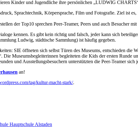
reieren Kinder und Jugendliche ihre persönlichen „LUDWIG CHARTS“ 
uck, Sprachtechnik, Körpersprache, Film und Fotografie. Ziel ist es, i
ellen der Top10 sprechen Peer-Teamer, Peers und auch Besucher mit 
loge kennen. Es gibt kein richtig und falsch, jeder kann sich beteilig
ammlung Ludwig, städtische Sammlung) ist häufig gegeben.
keiten: SIE öffneten sich selbst Türen des Museums, entschieden die We
?“. Die Museumsbegleiterinnen begleiteten die Kids der ersten Runde 
unden und Ausstellungsbesuchern unterstützten die Peer-Teamer sich j
erhausen
an!
wordpress.com/tag/kultur-macht-stark/
.
chule Hauptschule Alstaden