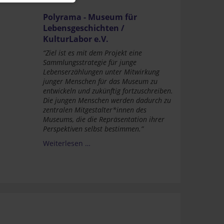
Polyrama - Museum für
Lebensgeschichten /
KulturLabor e.V.
“Ziel ist es mit dem Projekt eine
Sammlungsstrategie für junge
Lebenserzählungen unter Mitwirkung
junger Menschen für das Museum zu
entwickeln und zukünftig fortzuschreiben.
Die jungen Menschen werden dadurch zu
zentralen Mitgestalter*innen des
Museums, die die Repräsentation ihrer
Perspektiven selbst bestimmen.”
Weiterlesen …