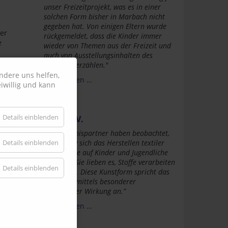
unser Freizeitprojekt, was es in einer
solchen Form bisher in Marbach nicht
gegeben hat. Von einigen Eltern wurde
er
rückgemeldet, dass die Kinder immer
e
wieder von Themen aus der Freizeit und
auch von Ausstellungsinhalten des
Museums erzählen."
ndere uns helfen,
Weiterlesen …
iwillig und kann
-
Details einblenden
Joliba e.V.
“Die Bündnispartner haben beobachtet,
Details einblenden
wie positiv sich das Herstellen textiler
Kunstwerke auf Kinder und Jugendliche
auswirkt. Sie lieben es, Stoffe verarbeiten
Details einblenden
zu können. Diese Kunstform spricht das
Publikum mittels besonderer
ästhetischer Wirkung an.”
Weiterlesen …