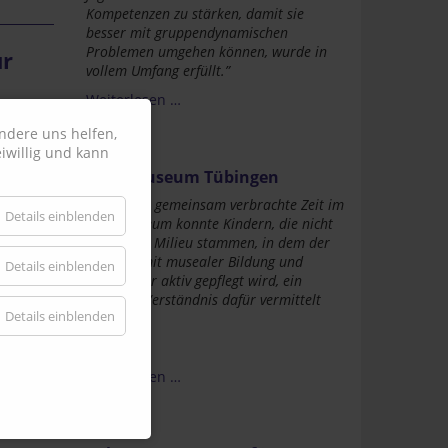
Kompetenzen zu stärken, damit sie
besser mit gruppendynamischen
Problemen umgehen können, wurde in
ür
vollem Umfang erfüllt.”
Weiterlesen …
ndere uns helfen,
iwillig und kann
Stadtmuseum Tübingen
d
“Durch die gemeinsam verbrachte Zeit im
Details einblenden
Stadtmuseum konnte Kindern, die nicht
nen
aus einem Milieu stammen, in dem der
Umgang mit musealer Bildung und
Details einblenden
Stadtkultur aktiv gepflegt wird, ein
positives Verständnis dafür vermittelt
Details einblenden
werden.”
Weiterlesen …