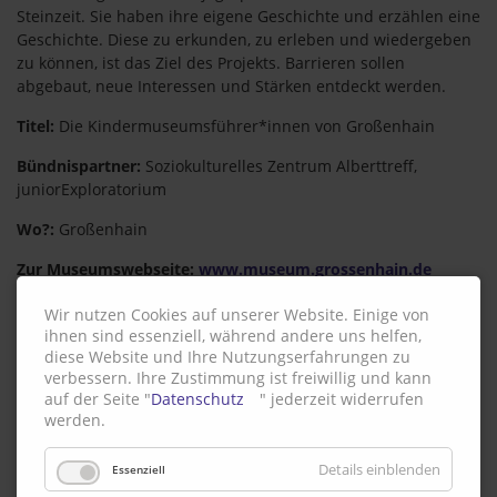
Steinzeit. Sie haben ihre eigene Geschichte und erzählen eine
Geschichte. Diese zu erkunden, zu erleben und wiedergeben
zu können, ist das Ziel des Projekts. Barrieren sollen
abgebaut, neue Interessen und Stärken entdeckt werden.
Titel:
Die Kindermuseumsführer*innen von Großenhain
Bündnispartner:
Soziokulturelles Zentrum Alberttreff,
juniorExploratorium
Wo?:
Großenhain
Zur Museumswebseite:
www.museum.grossenhain.de
Zurück
Wir nutzen Cookies auf unserer Website. Einige von
ihnen sind essenziell, während andere uns helfen,
diese Website und Ihre Nutzungserfahrungen zu
verbessern. Ihre Zustimmung ist freiwillig und kann
auf der Seite "
Datenschutz
" jederzeit widerrufen
werden.
Badisches Landesmuseum
Details einblenden
Essenziell
“Da auch die
Schule
sehr stark an Kooperationen mit