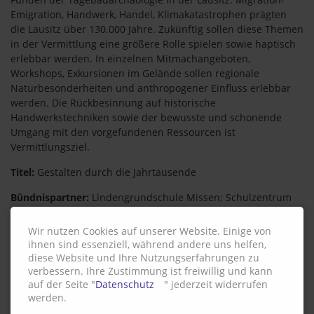
Emigration, Handwerk, Handel, Klimakatastrophen prägten
die Lausitz über 130.000 Jahre. Zukünftig sollen diese Themen
in der Vermittlung eine größere Rolle spielen sowie haptisch
erlebbar werden. In einzelnen Mitmachangeboten,
Workshops, Exkursionen im Gelände sollen regionale
Naturbesonderheiten und anthropogener Einfluss erlebbar
werden. Die Rückbesinnung auf historische
Handwerkstechniken sowie der bewusste und schonende
Umgang mit den vorgefundenen Ressourcen ist
Vermittlungsziel.
Titel:
Gestalten durch die Jahrtausende
Bündnispartner:
Lindengrundschule Missen; Schulzentrum
Dr. Albert Schweitzer
Wir nutzen Cookies auf unserer Website. Einige von
Ort:
Vetschau
ihnen sind essenziell, während andere uns helfen,
diese Website und Ihre Nutzungserfahrungen zu
Weitere Informationen und Kontakt:
verbessern. Ihre Zustimmung ist freiwillig und kann
www.slawenburg-raddusch.de
auf der Seite "
Datenschutz
" jederzeit widerrufen
werden.
Zurück